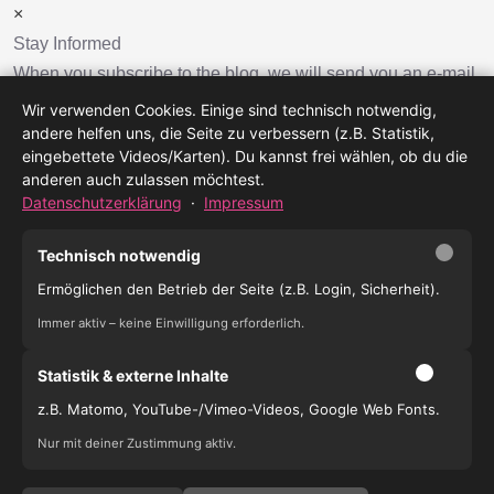
×
Stay Informed
When you subscribe to the blog, we will send you an e-mail
when there are new updates on the site so you wouldn't
Wir verwenden Cookies. Einige sind technisch notwendig,
miss them.
andere helfen uns, die Seite zu verbessern (z.B. Statistik,
eingebettete Videos/Karten). Du kannst frei wählen, ob du die
Your
anderen auch zulassen möchtest.
Datenschutzerklärung
·
Impressum
Name
E-
Technisch notwendig
mail
Ermöglichen den Betrieb der Seite (z.B. Login, Sicherheit).
Address
Blog abonnieren
Immer aktiv – keine Einwilligung erforderlich.
Bolzplatz Hammer Park weicht Denkmalschutz
FC Hamm United sucht Trainerinnen und Trainer
Statistik & externe Inhalte
z.B. Matomo, YouTube-/Vimeo-Videos, Google Web Fonts.
Nur mit deiner Zustimmung aktiv.