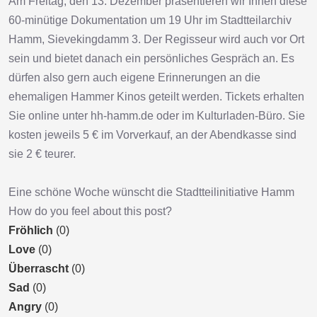
Am Freitag, den 13. Dezember präsentieren wir Ihnen diese
60-minütige Dokumentation um 19 Uhr im Stadtteilarchiv
Hamm, Sievekingdamm 3. Der Regisseur wird auch vor Ort
sein und bietet danach ein persönliches Gespräch an. Es
dürfen also gern auch eigene Erinnerungen an die
ehemaligen Hammer Kinos geteilt werden. Tickets erhalten
Sie online unter hh-hamm.de oder im Kulturladen-Büro. Sie
kosten jeweils 5 € im Vorverkauf, an der Abendkasse sind
sie 2 € teurer.
Eine schöne Woche wünscht die Stadtteilinitiative Hamm
How do you feel about this post?
Fröhlich
(
0
)
Love
(
0
)
Überrascht
(
0
)
Sad
(
0
)
Angry
(
0
)