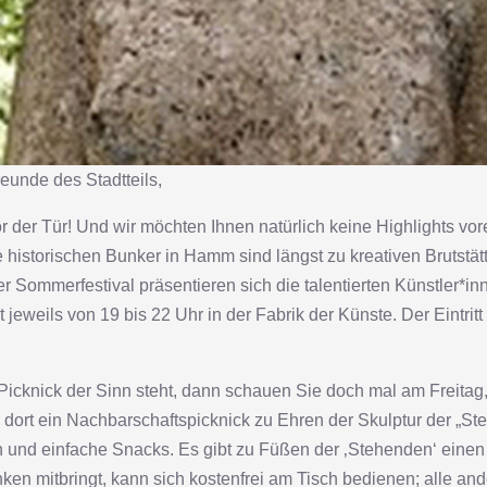
unde des Stadtteils,
der Tür! Und wir möchten Ihnen natürlich keine Highlights vore
storischen Bunker in Hamm sind längst zu kreativen Brutstät
Sommerfestival präsentieren sich die talentierten Künstler*
jeweils von 19 bis 22 Uhr in der Fabrik der Künste. Der Eintrit
cknick der Sinn steht, dann schauen Sie doch mal am Freitag
rn dort ein Nachbarschaftspicknick zu Ehren der Skulptur der „
n und einfache Snacks. Es gibt zu Füßen der ‚Stehenden‘ einen
ken mitbringt, kann sich kostenfrei am Tisch bedienen; alle a