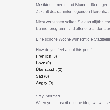
Musikinstrumente und Blumen dürfen gern 
Zukunft des dahinter liegenden Herrenhau
Nicht verpassen sollten Sie das alljährli
Bühnenprogramm und allerlei Ständen aus 
Eine schöne Woche wünscht die Stadtteili
How do you feel about this post?
Fröhlich
(
0
)
Love
(
0
)
Überrascht
(
0
)
Sad
(
0
)
Angry
(
0
)
×
Stay Informed
When you subscribe to the blog, we will s