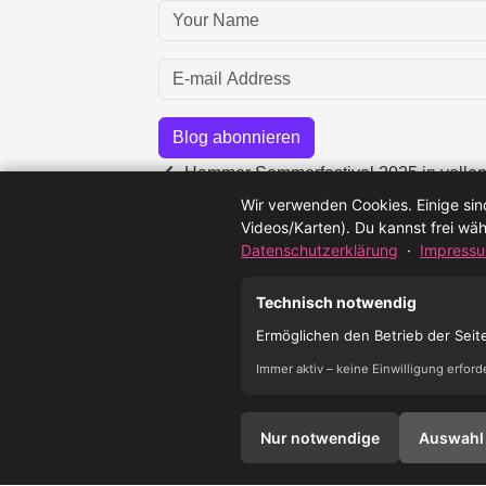
Your
Name
E-
mail
Address
Blog abonnieren
Hammer Sommerfestival 2025 in voll
Erhöhte Blaualgenwerte: Badeverbot im 
Wir verwenden Cookies. Einige sind
Videos/Karten). Du kannst frei wä
Datenschutzerklärung
·
Impress
Technisch notwendig
Ermöglichen den Betrieb der Seite 
Immer aktiv – keine Einwilligung erforde
Impressum
Datenschutzerklärung
Nur notwendige
Auswahl