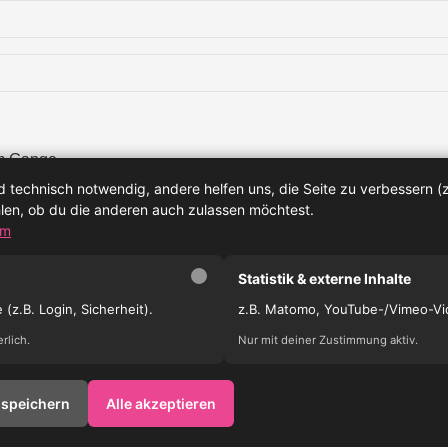
em Gange
Öjendorfer S...
 technisch notwendig, andere helfen uns, die Seite zu verbessern (z.
hlen, ob du die anderen auch zulassen möchtest.
um
Statistik & externe Inhalte
(z.B. Login, Sicherheit).
z.B. Matomo, YouTube-/Vimeo-Vi
rlich.
Nur mit deiner Zustimmung aktiv.
Cookie-Einstellungen
 speichern
Alle akzeptieren